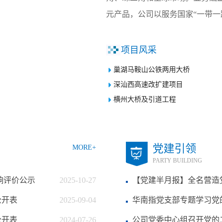
元产品，公司以服务国家“一带一路
项目风采
巢湖马鞍山公铁两用大桥
深汕西高速改扩建项目
横州大桥及引道工程
党建引领
MORE+
PARTY BUILDING
响评价公示
2025-10-27
【党建半月报】全名营造
公开表
2025-09-04
华南指党支部专题学习党
公开表
2024-07-26
公司党委中心组召开党的二